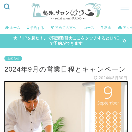
ホーム
予約する
初めての方へ
コース
料金
アク
★『HPを見た！』で限定割引★ここをタッチするとLINE
で予約ができます
お知らせ
2024年9月の営業日程とキャンペーン
2024年8月30日