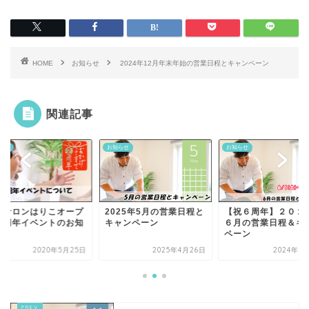
HOME
お知らせ
2024年12月年末年始の営業日程とキャンペーン
関連記事
らせ
お知らせ
お知らせ
025年5月の営業日程と
【祝６周年】２０２４年
整体サロンはりこオ
ャンペーン
６月の営業日程＆キャン
ン２周年イベントの
ペーン
らせ
2025年4月26日
2024年5月13日
2020年5月