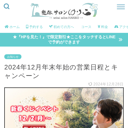
ホーム
予約する
初めての方へ
コース
料金
アク
★『HPを見た！』で限定割引★ここをタッチするとLINE
で予約ができます
お知らせ
2024年12月年末年始の営業日程とキ
ャンペーン
2024年12月28日