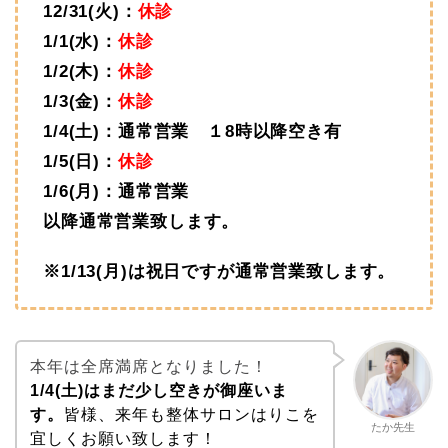
12/31(火)：
休診
1/1(水)：
休診
1/2(木)：
休診
1/3(金)：
休診
1/4(土)：通常営業 １8時以降空き有
1/5(日)：
休診
1/6(月)：通常営業
以降通常営業致します。
※1/13(月)は祝日ですが
通常営業致します。
本年は全席満席となりました！
1/4(土)はまだ少し空きが御座いま
す。
皆様、来年も整体サロンはりこを
たか先生
宜しくお願い致します！